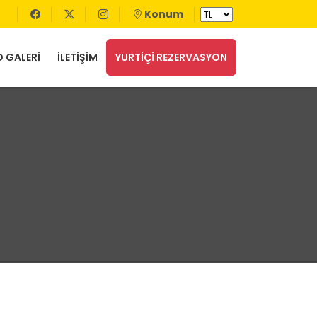
Konum
 GALERİ
İLETİŞİM
YURTİÇİ REZERVASYON