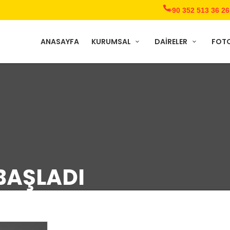
+90 352 513 36 26
ANASAYFA
KURUMSAL
DAİRELER
FOTO
BAŞLADI